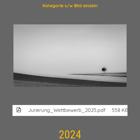
Kategorie s/w Bild einzeln
Jurierung_Wettbewerb_2025.pdf
558 KB
2024